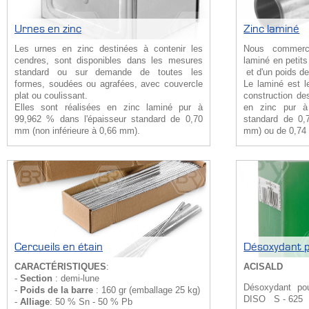
Urnes en zinc
Zinc laminé
Les urnes en zinc destinées à contenir les
Nous commerci
cendres, sont disponibles dans les mesures
laminé en petit
standard ou sur demande de toutes les
et d'un poids d
formes, soudées ou agrafées, avec couvercle
Le laminé est l
plat ou coulissant.
construction de
Elles sont réalisées en zinc laminé pur à
en zinc pur à
99,962 % dans l'épaisseur standard de 0,70
standard de 0,
mm (non inférieure à 0,66 mm).
mm) ou de 0,74
Cercueils en étain
Désoxydant 
CARACTÉRISTIQUES
:
ACISALD
-
Section
: demi-lune
Désoxydant p
-
Poids de la barre
: 160 gr (emballage 25 kg)
DISO S - 625
-
Alliage
: 50 % Sn - 50 % Pb