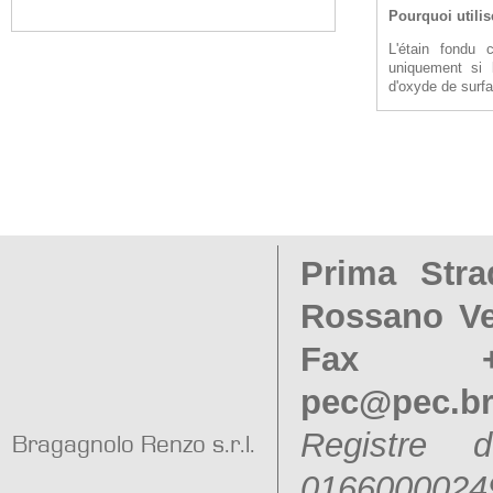
Pourquoi utili
L'étain fondu
uniquement si 
d'oxyde de surf
Prima Stra
Rossano Ven
Fax +
pec@pec.b
Registre
Bragagnolo Renzo s.r.l.
016600002