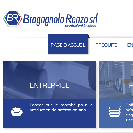
PAGE D'ACCUEIL
PRODUITS
EN
ENTREPRISE
Leader sur le marché pour la
Cof
production de
coffres en zinc
.
boî
zing
zin